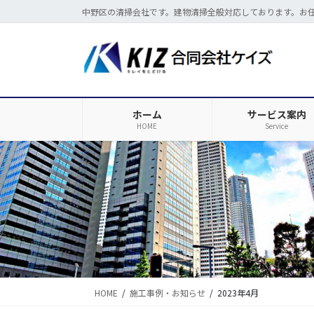
コ
ナ
中野区の清掃会社です。建物清掃全般対応しております。お
ン
ビ
テ
ゲ
ン
ー
ツ
シ
に
ョ
移
ン
ホーム
サービス案内
動
に
HOME
Service
移
動
HOME
施工事例・お知らせ
2023年4月